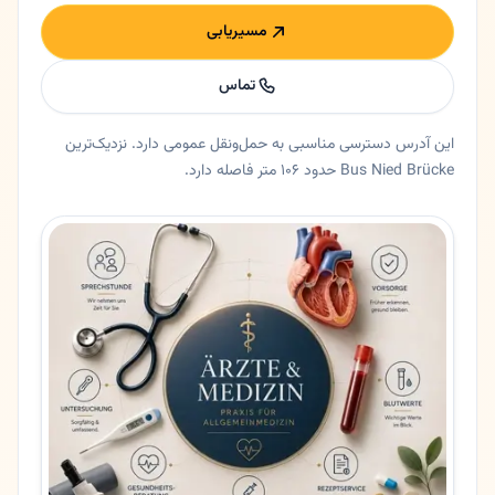
مسیریابی
تماس
این آدرس دسترسی مناسبی به حمل‌ونقل عمومی دارد. نزدیک‌ترین
Bus Nied Brücke حدود ۱۰۶ متر فاصله دارد.
خلاصه اعتماد و اطلاعات اصلی دکتر متین صفی
پزشک عمومی دکتر متین صفی در فرانکفورت، هسن. 🇮🇷 دکتر متین صفی - پزشک عمومی و خانواده در فرانکفورت 🟡 خلاصه کوتاهدکتر متین صفی پزشک عمومی با تجربه در فرانکفورت (کد 65934) است که خدمات کامل پزشکی برای کودکان، بزرگسالان و سالمندان ارائه
ایالت
هسن
شهر
فرانکفورت
آدرس
Alt-Nied 13
کد پستی
65934
تلفن
069398211