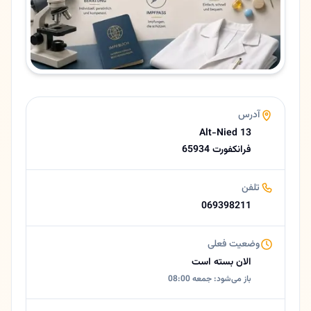
زبان ها
آلمانی، فارسی
امتیاز
4.3 (21 نظر از Google)
ساعات کاری امروز
بسته است
درباره متین صفی
آدرس
🇮🇷 دکتر متین صفی - پزشک عمومی و خانواده در فرانکفورت 🟡 خلاصه کوتاهدکتر متین صفی پزشک عمومی با تجربه در فرانکفورت (کد 65934) است که خدمات کامل پزشکی برای کودکان، بزرگسالان و سالمندان ارائه می‌دهد. امکان مشاوره به زبان فارسی و آلمانی فراهم است. معرفی کوتاه کلینیک دکتر متین صفی در محله نید فرانکفورت خدمات پزشکی پیشگیرانه، درمان بیماری‌های …
Alt-Nied 13
65934 فرانکفورت
تلفن
069398211
وضعیت فعلی
الان بسته است
باز می‌شود: جمعه 08:00