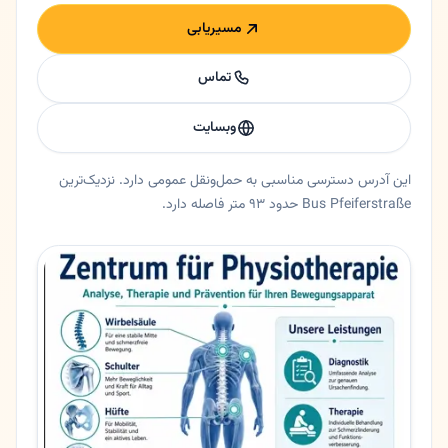
مسیریابی
تماس
وبسایت
این آدرس دسترسی مناسبی به حمل‌ونقل عمومی دارد. نزدیک‌ترین
Bus Pfeiferstraße حدود ۹۳ متر فاصله دارد.
خلاصه اعتماد و اطلاعات اصلی دکتر مهران مربیان
فیزیوتراپی دکتر مهران مربیان در فرانکفورت، هسن. دکتر مهران مربیان | متخصص فیزیوتراپی در فرانکفورت 🟡 خلاصه کوتا
ایالت
هسن
شهر
فرانکفورت
آدرس
Raimundstraße 27
کد پستی
60431