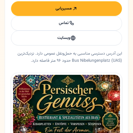
مسیریابی
تماس
وبسایت
این آدرس دسترسی مناسبی به حمل‌ونقل عمومی دارد. نزدیک‌ترین
Bus Nibelungenplatz (UAS) حدود ۹۶ متر فاصله دارد.
خلاصه اعتماد و اطلاعات اصلی گیلگمش
رستوران گیلگمش در فرانکفورت، هسن. رستوران گیلگمش | تلفیق شکوه باستان و طعم‌های مدرن ایرانی در فرانک
ایالت
هسن
شهر
فرانکفورت
آدرس
Rotlintstraße 81
کد پستی
60389