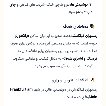
🍹
نوشیدنی‌ها:
دوغ پارچی خنک، شربت‌های گیاهی و
چای
دم‌کشیده
زعفرانی.
🎯 مخاطبان هدف
رستوران گیلگمش
مقصد محبوب ایرانیان ساکن
فرانکفورت
و
حومه است که به دنبال محیطی آبرومند و لوکس برای صرف
غذا هستند. همچنین، این رستوران برای علاقمندان به
فرهنگ و آشپزی شرق
که به دنبال کیفیت و فضایی متفاوت
می‌گردند، انتخابی ایده‌آل محسوب می‌شود.
📍 اطلاعات آدرس و رزرو
رستوران گیلگمش در موقعیتی عالی در شهر
Frankfurt am
Main
واقع شده است.