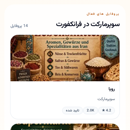
پروفایل های فعال
سوپرمارکت در فرانکفورت
14 پروفایل
رویا
سوپرمارکت
4.2 ★
2.0K
تایید شده