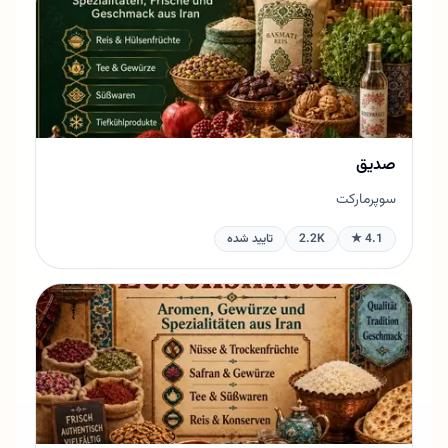
صدیق
سوپرمارکت
4.1 ★
2.2K
تایید شده