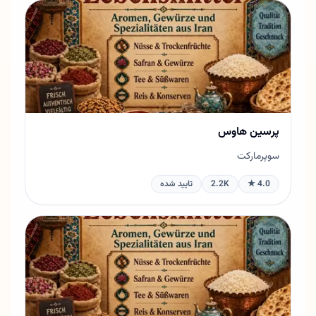
پرسین هاوس
سوپرمارکت
4.0 ★
2.2K
تایید شده