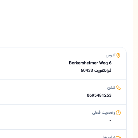
آلمانی، فارسی
وبسایت
https://persische-uebersetzung.de
ایمیل
f.afschar@yahoo.de
امتیاز
4.1 (30 نظر از Google)
درباره فرامرز مجیدی افشار
آدرس
فرامرز مجیدی افشار | مترجم رسمی و سوگندخورده ایالتی در آلمان 🟡 خلاصه کوتاه فرامرز مجیدی افشار (Faramarz Afshar)، مترجم رسمی، تأیید شده توسط دولت و سوگندخورده برای زبان فارسی در آلمان است. ایشان با تخصص در امور ح
Berkersheimer Weg 6
60433 فرانکفورت
تلفن
0695481253
وضعیت فعلی
-
زبان ها