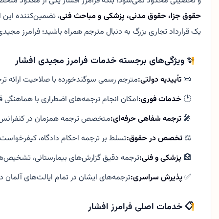
و تحصیلی محدود نمی‌شود؛ بلکه فرامرز افشار یکی از معدود متخ
حقوق جزا، حقوق مدنی، پزشکی و مباحث فنی
، تضمین‌کننده این 
یک قرارداد تجاری بزرگ به دنبال مترجم همراه باشید؛ فرامرز مجیدی
✨ ویژگی‌های برجسته خدمات فرامرز مجیدی افشار
📜
تأییدیه دولتی:
مترجم رسمی سوگندخورده با صلاحیت ارائه ترجمه تایید ش
🕑
خدمات فوری:
امکان انجام ترجمه‌های اضطراری با هماهنگی قبل
🎤
ترجمه شفاهی حرفه‌ای:
متخصص ترجمه همزمان در کنفرانس‌ه
⚖️
تخصص در حقوق:
تسلط بر ترجمه احکام دادگاه، کیفرخواست‌
🏥
پزشکی و فنی:
ترجمه دقیق گزارش‌های بیمارستانی، تشخیص‌
✅
پذیرش سراسری:
ترجمه‌های ایشان در تمام ایالت‌های آلمان دا
📋 خدمات اصلی فرامرز افشار