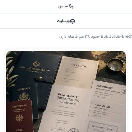
تماس
وبسایت
 در آلمان 🟡 خلاصه کوتاه فرامرز مجیدی افشار (Faramarz Afshar)، مترجم رسمی، تأیید شده توسط دولت و سوگندخورده