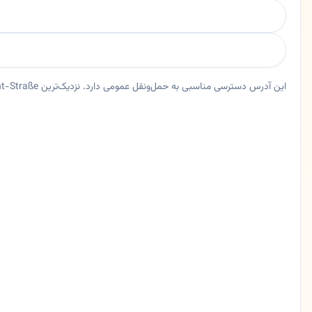
این آدرس دسترسی مناسبی به حمل‌ونقل عمومی دارد. نزدیک‌ترین Bus Julius-Brecht-Straße حدود ۳۸ متر فاصله دارد.
خلاصه اعتماد و اطلاعات اصلی فرامرز مجیدی افشار
مترجم رسمی فرامرز مجیدی افشار در فرانکفورت، هسن. فرامرز مجیدی افشار | مترجم رسمی و سوگندخورده ایالتی
ایالت
هسن
شهر
فرانکفورت
آدرس
Berkersheimer Weg 6
کد پستی
60433
تلفن
0695481253
زبان ها