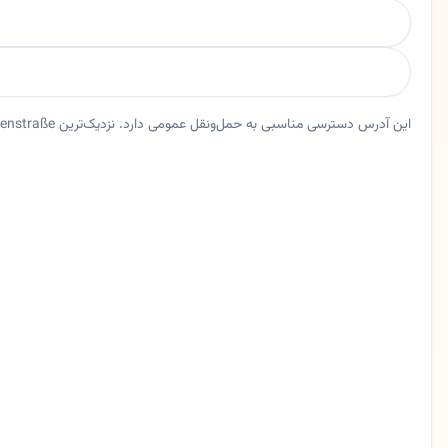
این آدرس دسترسی مناسبی به حمل‌ونقل عمومی دارد. نزدیک‌ترین Bus Euckenstraße حدود ۱۹ متر فاصله دارد.
خلاصه اعتماد و اطلاعات اصلی دکتر سمیه افشار
دندانپزشک دکتر سمیه افشار در فرانکفورت، هسن. دکتر سمیه اف
ایالت
هسن
شهر
فرانکفورت
آدرس
Königsteinerstraße 102-104
کد پستی
65929
تلفن
069348687940
زبان ها