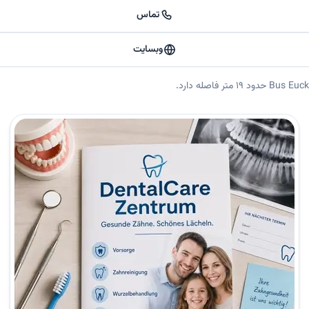
تماس
وبسایت
شار متخصص ارتودنسی در فرانکفورت هوکست 🟡 خلاصه کوتاه دکتر سمیه