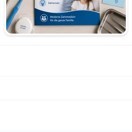
وتاه دکتر سمیه افشار متخصص ارتودنسی در فرانکفورت هوکست است و در 