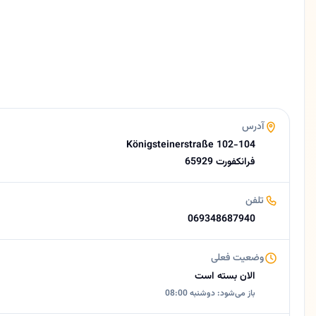
آلمانی، فارسی
وبسایت
https://www.kfo-afshar.de
ایمیل
info@kfo-afshar.de
امتیاز
5.0 (18 نظر از Google)
ساعات کاری امروز
آدرس
بسته است
Königsteinerstraße 102-104
درباره سمیه افشار
65929 فرانکفورت
دکتر سمیه افشار متخصص ارتودنسی در فرانکفورت هوکست 🟡 خلاصه ک
تلفن
069348687940
وضعیت فعلی
الان بسته است
باز می‌شود: دوشنبه 08:00