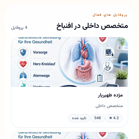
پروفایل های فعال
متخصص داخلی در افنباخ
4 پروفایل
مژده طهیریار
متخصص داخلی
4.2 ★
548
تایید شده