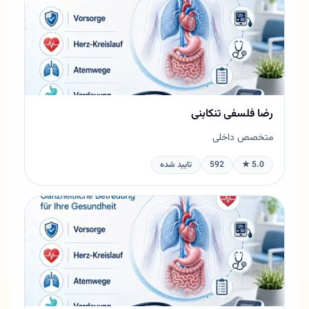
رضا فلسفی تنکابنی
متخصص داخلی
5.0 ★
592
تایید شده