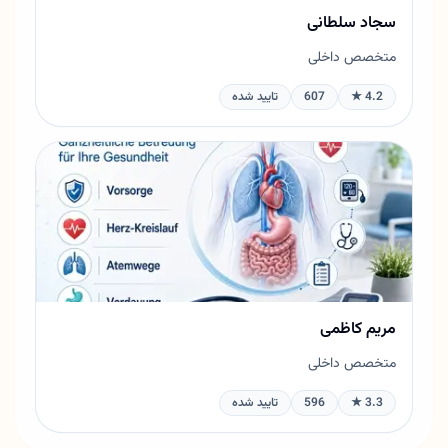
سجاد سلطانی
متخصص داخلی
4.2 ★
607
تایید شده
مریم کاظمی
متخصص داخلی
3.3 ★
596
تایید شده