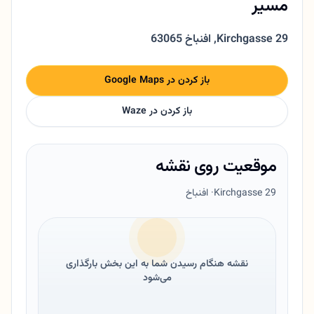
مسیر
Kirchgasse 29
,
63065 افنباخ
باز کردن در Google Maps
باز کردن در Waze
موقعیت روی نقشه
Kirchgasse 29
· افنباخ
نقشه هنگام رسیدن شما به این بخش بارگذاری
می‌شود