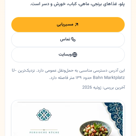
پلو، غذاهای برنجی، ماهی، کباب، خورش و دسر است.
مسیریابی
تماس
وبسایت
این آدرس دسترسی مناسبی به حمل‌ونقل عمومی دارد. نزدیک‌ترین U-
Bahn Marktplatz حدود ۱۳۹ متر فاصله دارد.
آخرین بررسی: ژوئیه 2026
خلاصه اعتماد و اطلاعات اصلی لیمو شیرین
رستوران لیمو شیرین در افنباخ، هسن. رستوران ایرانی در افنباخ | لیمو شیرین خلاصه کوتاه 🍽️ رستوران ایرانی در افنباخ 📍 آد
ایالت
هسن
شهر
افنباخ