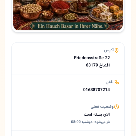
زبان ها
آلمانی، فارسی
ایمیل
akbarimohammad.1987@gmail.com
امتیاز
5.0 (18 نظر از Google)
ساعات کاری امروز
آدرس
بسته است
Friedensstraße 22
درباره حبیب زاده
63179 افنباخ
سوپرمارکت ایرانی در اوبرتس‌هاوزن | حبیب زاده حبیب زاده یک سوپ
تلفن
01638707214
وضعیت فعلی
الان بسته است
باز می‌شود: دوشنبه 08:00