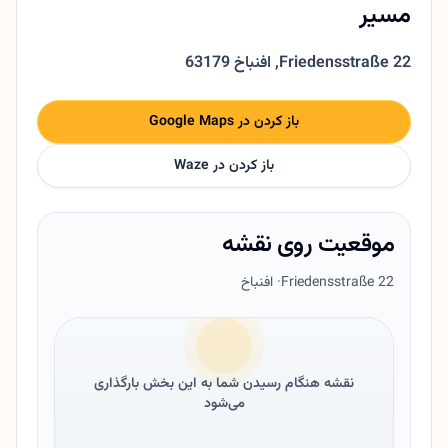
مسیر
Friedensstraße 22
,
63179 افنباخ
باز کردن در Google Maps
باز کردن در Waze
موقعیت روی نقشه
Friedensstraße 22
· افنباخ
نقشه هنگام رسیدن شما به این بخش بارگذاری
می‌شود