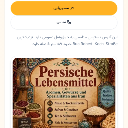
مسیریابی
تماس
این آدرس دسترسی مناسبی به حمل‌ونقل عمومی دارد. نزدیک‌ترین
Bus Robert-Koch-Straße حدود ۱۸۹ متر فاصله دارد.
خلاصه اعتماد و اطلاعات اصلی حبیب زاده
سوپرمارکت حبیب زاده در افنباخ، هسن. سوپرمارکت ایرانی در اوبر
ایالت
هسن
شهر
افنباخ
آدرس
Friedensstraße 22
کد پستی
63179
تلفن
01638707214