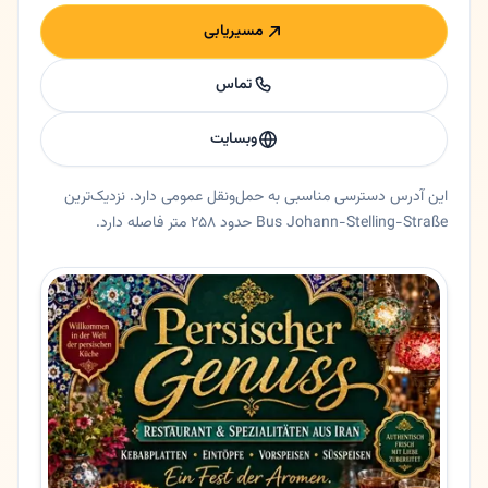
مسیریابی
تماس
وبسایت
این آدرس دسترسی مناسبی به حمل‌ونقل عمومی دارد. نزدیک‌ترین
Bus Johann-Stelling-Straße حدود ۲۵۸ متر فاصله دارد.
خلاصه اعتماد و اطلاعات اصلی میلز
رستوران میلز در گرایفسوالت، مکلنبورگ فورپومرن. رستوران میلز در گر
ایالت
مکلنبورگ فورپومرن
شهر
گرایفسوالت
آدرس
Rudolf-Petershagen-Allee 20A
کد پستی
17489