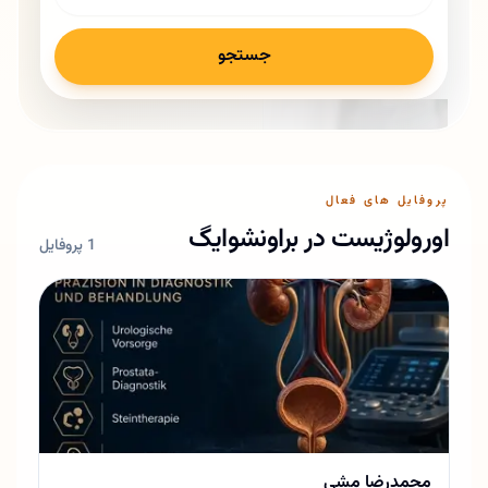
جستجو
پروفایل های فعال
اورولوژیست در براونشوایگ
1 پروفایل
محمدرضا مشی