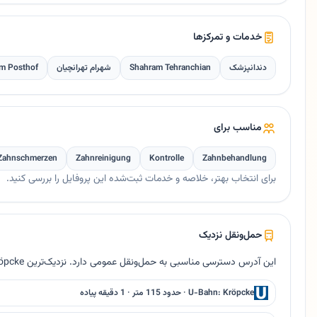
خدمات و تمرکزها
دندانپزشک
Shahram Tehranchian
شهرام تهرانچیان
am Posthof
مناسب برای
Zahnschmerzen
Zahnreinigung
Kontrolle
Zahnbehandlung
برای انتخاب بهتر، خلاصه و خدمات ثبت‌شده این پروفایل را بررسی کنید.
حمل‌ونقل نزدیک
این آدرس دسترسی مناسبی به حمل‌ونقل عمومی دارد. نزدیک‌ترین U-Bahn Kröpcke حدود ۱۱۵ متر فاصله دارد.
U-Bahn: Kröpcke · حدود 115 متر · 1 دقیقه پیاده