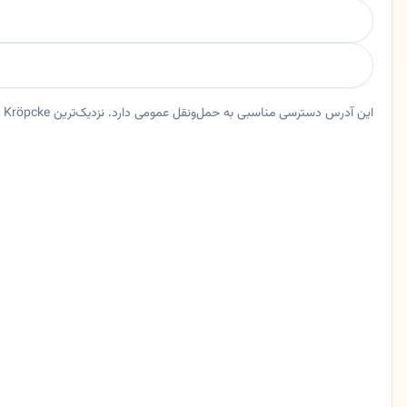
این آدرس دسترسی مناسبی به حمل‌ونقل عمومی دارد. نزدیک‌ترین U-Bahn Kröpcke حدود ۱۱۵ متر فاصله دارد.
خلاصه اعتماد و اطلاعات اصلی دکتر شهرام تهرانچیان
دندانپزشک دکتر شهرام تهرانچیان در هانوفر، نیدرزاکسن. 🇮🇷 دکتر شهرام تهرانچیان - متخصص ایمپلنت و مدیر کلینیک دندانپزشکی Tagesklinik am Posthof 🟡 خلاصه کوتاهدکتر شهرام تهرانچیان، دندانپزشک و متخصص ایمپلنت با چندین مدرک بین‌المللی، مدیریت کلینیک
ایالت
نیدرزاکسن
شهر
هانوفر
آدرس
Karmarschstraße 33-35
کد پستی
30159
تلفن
051116270892
زبان ها