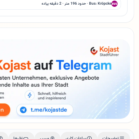
Bus: Kröpcke · حدود 196 متر · 2 دقیقه پیاده
توضیحات
ساعات کاری
مسیر
نظرها