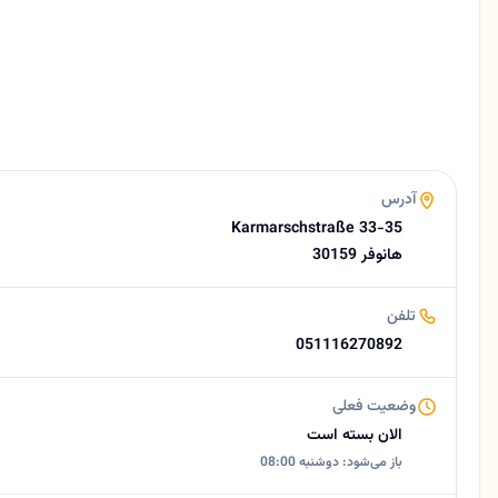
آلمانی، فارسی
وبسایت
https://www.tagesklinik-posthof.de
ایمیل
info@tagesklinik-posthof.de
امتیاز
3.6 (24 نظر از Google)
ساعات کاری امروز
آدرس
بسته است
Karmarschstraße 33-35
درباره شهرام تهرانچیان
30159 هانوفر
🇮🇷 دکتر شهرام تهرانچیان - متخصص ایمپلنت و مدیر کلینیک دندانپزشکی Tagesklinik am Posthof 🟡 خلاصه کوتاهدکتر شهرام تهرانچیان، دندانپزشک و متخصص ایمپلنت با چندین مدرک بین‌المللی، مدیریت کلینیک دندانپزشکی Tagesklinik am Posthof را در شهرهای هانوفر، گهردن و هاملن بر عهده دارد. این مرکز با ارائه کامل‌ترین خدمات دندانپزشکی و جراحی فک و صورت، تمامی مراحل درمان را در …
تلفن
051116270892
وضعیت فعلی
الان بسته است
باز می‌شود: دوشنبه 08:00