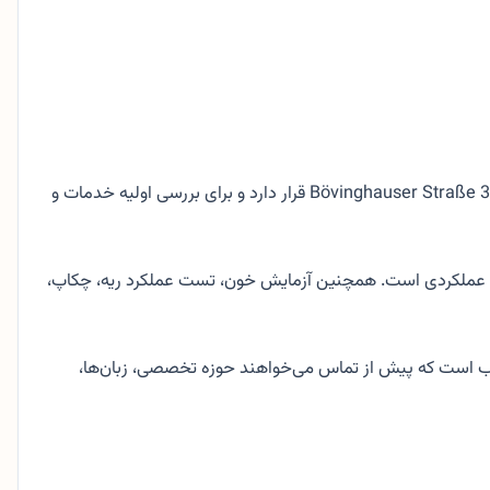
دکتر احمد محمدی متخصص داخلی در دورتموند است که برای تشخیص، درمان و پیگیری مشکلات داخلی معرفی شده است. مطب او در Bövinghauser Straße 32 قرار دارد و برای بررسی اولیه خدمات و
 عملکردی است. همچنین آزمایش خون، تست عملکرد ریه، چکاپ،
ناسب است که پیش از تماس می‌خواهند حوزه تخصصی، زبان‌ها،