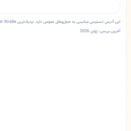
این آدرس دسترسی مناسبی به حمل‌ونقل عمومی دارد. نزدیک‌ترین Bus Bövinghauser Straße حدود ۱۳۲ متر فاصله دارد.
آخرین بررسی: ژوئن 2026
خلاصه اعتماد و اطلاعات اصلی دکتر احمد محمدی
پزشک عمومی دکتر احمد محمدی در دورتموند، نورد راین وستفالن
ایالت
نورد راین وستفالن
شهر
دورتموند
آدرس
Bövinghauser Str. 32
کد پستی
44388
تلفن
0231691230
زبان ها
آلمانی، فارسی