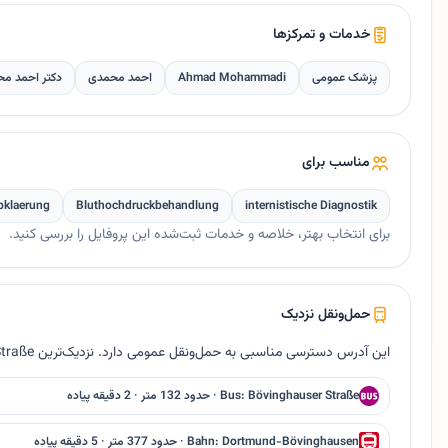
خدمات و تمرکزها
پزشک عمومی
Ahmad Mohammadi
احمد محمدی
دکتر احمد م
مناسب برای
bklaerung
Bluthochdruckbehandlung
internistische Diagnostik
برای انتخاب بهتر، خلاصه و خدمات ثبت‌شده این پروفایل را بررسی کنید.
حمل‌ونقل نزدیک
این آدرس دسترسی مناسبی به حمل‌ونقل عمومی دارد. نزدیک‌ترین Bus Bövinghauser Straße حدود ۱۳۲ متر فاصله دارد.
Bus: Bövinghauser Straße · حدود 132 متر · 2 دقیقه پیاده
Bahn: Dortmund-Bövinghausen · حدود 377 متر · 5 دقیقه پیاده