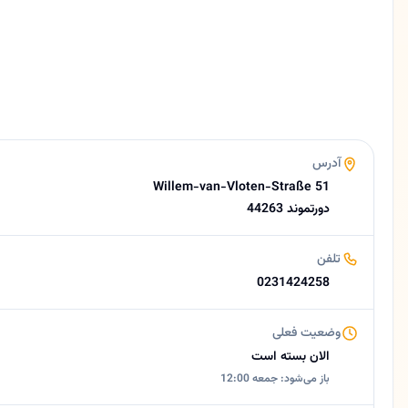
آلمانی، فارسی
وبسایت
https://droschke-restaurant.de
ایمیل
info@droschke-restaurant.de
امتیاز
4.5 (22 نظر از Google)
ساعات کاری امروز
آدرس
بسته است
Willem-van-Vloten-Straße 51
درباره درشکه
44263 دورتموند
رستوران درشکه (Dorshke) | تجربه اصیل طعم‌های ایرانی در دورتموند 🟡 خلاصه کوتاه رستوران درشکه در قلب شهر دورتموند، یکی از شیک‌ترین و باکیفیت‌ترین رستوران‌های ایرانی در آلمان است. این رستوران با ترکیب معماری سنتی و ظرافت مدرن، فضایی دلنشین برای صرف انواع کباب‌های لذیذ، خورش‌های اصیل و دسرهای خانگی ایرانی فراهم آورده است. معرفی رستوران درشکه (Droschke) در دورتموند، …
تلفن
0231424258
وضعیت فعلی
الان بسته است
باز می‌شود: جمعه 12:00