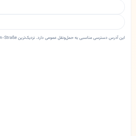
این آدرس دسترسی مناسبی به حمل‌ونقل عمومی دارد. نزدیک‌ترین Bus Willem-van-Vloten-Straße حدود ۲۱ متر فاصله دارد.
خلاصه اعتماد و اطلاعات اصلی درشکه
رستوران درشکه در دورتموند، نورد راین وستفالن. رستوران درشکه (Dorshke) | تجربه اصیل طعم‌های ایرانی در دورتموند 🟡 خلاصه کوتاه رستوران درشکه در قلب شهر دورتموند، یکی از شیک‌ترین و باکیفیت‌ترین رستوران‌های ایرانی در آلمان است. این رستوران
ایالت
نورد راین وستفالن
شهر
دورتموند
آدرس
Willem-van-Vloten-Straße 51
کد پستی
44263
تلفن
0231424258
زبان ها