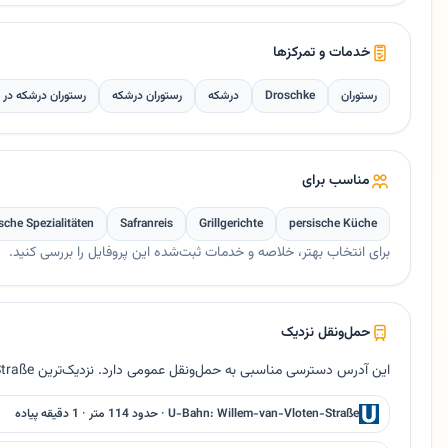
خدمات و تمرکزها
رستوران
Droschke
درشکه
رستوران درشکه
رستوران درشکه در 
مناسب برای
ische Spezialitäten
Safranreis
Grillgerichte
persische Küche
برای انتخاب بهتر، خلاصه و خدمات ثبت‌شده این پروفایل را بررسی کنید.
حمل‌ونقل نزدیک
این آدرس دسترسی مناسبی به حمل‌ونقل عمومی دارد. نزدیک‌ترین Bus Willem-van-Vloten-Straße حدود ۲۱ متر فاصله دارد.
U-Bahn: Willem-van-Vloten-Straße · حدود 114 متر · 1 دقیقه پیاده