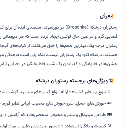
معرفی
رستوران درشکه (Droschke) در دورتموند، مقص
فضایی گرم و در عین حال لوکس ایجاد کرده است که هر میهمانی را م
زعفران درجه یک، بهترین طعم‌ها را خلق می‌کنند. از کباب‌های آب‌د
هستند. درشکه تنها یک رستوران نیست، بلکه پلی است فرهنگی میان شر
جشن‌های خانوادگی و گذراندن یک شب خاطره‌انگیز در فضایی آرام و مدرن، بهترین ا
✨ ویژگی‌های برجسته رستوران درشکه
🍢 تنوع بی‌نظیر کباب‌ها: ارائه انواع کباب‌های سنتی با گوشت تاز
🍛 خورش‌های اصیل: سرو خورش‌های محبوب ایرانی نظیر قورمه‌
🍽️ طراحی مینیمال و سنتی: محیطی منحصربه‌فرد که آرامش و زیبای
🫶 کیفیت و تازگی: استفاده از دستور پخت‌های دقیق و مواد اولیه باکیفیت روزانه