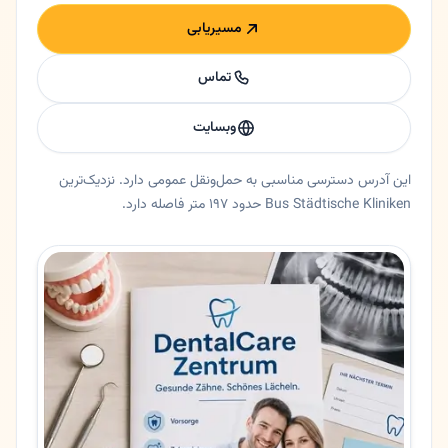
مسیریابی
تماس
وبسایت
این آدرس دسترسی مناسبی به حمل‌ونقل عمومی دارد. نزدیک‌ترین
Bus Städtische Kliniken حدود ۱۹۷ متر فاصله دارد.
خلاصه اعتماد و اطلاعات اصلی دکتر زهره فتاحی
دندانپزشک دکتر زهره فتاحی در دورتموند، نورد راین وستفالن. زهره فتاحی | دندانپزشک فارسی‌زبان در دورتموند (Dortmund) 🟡 خلاصه کوتاه دکتر زهره فتاحی
ایالت
نورد راین وستفالن
شهر
دورتموند
آدرس
Friedrichstraße 61
کد پستی
44137