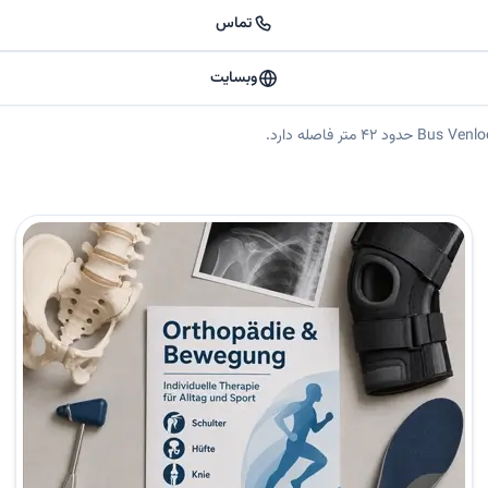
تماس
وبسایت
 | دکتر نوید ایوبی خلاصه کوتاه 🦾 متخصص ارتوپدی و جراحی آسیب‌ها در دوسلدورف 📍 آدرس: sseldorf