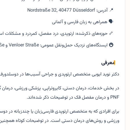
📍 آدرس: Nordstraße 32, 40477 Düsseldorf
🗣️ همراهی به زبان فارسی و آلمانی
🦴 حوزه‌های ذکرشده: ارتوپدی، درد مفصل، کمردرد و مشکلات ا
🚇 ایستگاه‌های نزدیک حمل‌ونقل عمومی: Venloer Straße و Nordstraße
معرفی
دکتر نوید ایوبی متخصص ارتوپدی و جراحی آسیب‌ها در دوسلدورف 
PNF و درمان مفصل فک در توضیحات ذکر شده‌اند.
برای افرادی که به متخصص ارتوپدی فارسی‌زبان یا چندزبانه در دوس
ورزشی و روش‌های درمان دستی است. در توضیحات کوتاه همچنین درمان ستون فقرات به روش Dorn، تخلیه لنف با دست، لیزردرمانی،