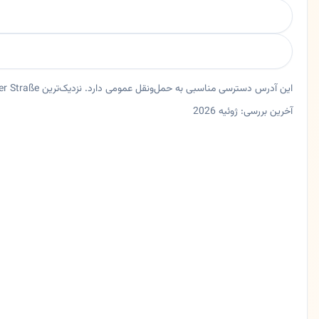
این آدرس دسترسی مناسبی به حمل‌ونقل عمومی دارد. نزدیک‌ترین Bus Venloer Straße حدود ۴۲ متر فاصله دارد.
آخرین بررسی: ژوئیه 2026
خلاصه اعتماد و اطلاعات اصلی دکتر نوید ایوبی
متخصص ارتوپد دکتر نوید ایوبی در دوسلدورف، نورد راین وستفالن. متخصص ارتوپدی در دوسلدورف
ایالت
نورد راین وستفالن
شهر
دوسلدورف
آدرس
Nordstraße 32
کد پستی
40477
تلفن
02114930174