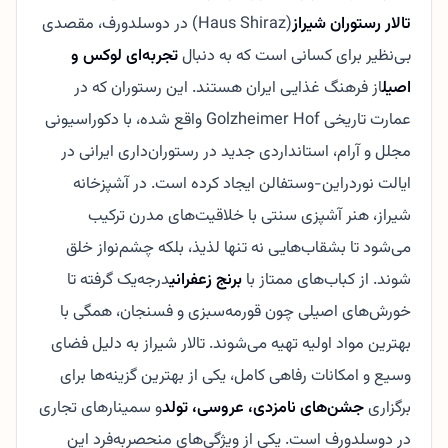
تالار رستوران شیراز
(Haus Shiraz) در دوسلدورف، مقصدی
بی‌نظیر برای کسانی است که به دنبال
تجربه‌ای لوکس و
اصیل
از فرهنگ غذایی ایران هستند. این رستوران که در
عمارت تاریخی Golzheimer Hof واقع شده، با دکوراسیونی
مجلل و آرام، استانداردی جدید در رستوران‌داری ایرانی در
ایالت نوردراین-وستفالن ایجاد کرده است. در آشپزخانه
شیراز، هنر آشپزی سنتی با خلاقیت‌های مدرن ترکیب
می‌شود تا بشقاب‌هایی نه تنها لذیذ، بلکه چشم‌نواز خلق
شوند. از کباب‌های ممتاز با
برنج زعفرانی
درجه‌یک گرفته تا
خورش‌های اصیلی چون قورمه‌سبزی و فسنجان، همگی با
بهترین مواد اولیه تهیه می‌شوند. تالار شیراز به دلیل فضای
وسیع و امکانات رفاهی کامل، یکی از بهترین گزینه‌ها برای
برگزاری
جشن‌های نامزدی، عروسی، تولد
و سمینارهای تجاری
در دوسلدورف است. یکی از ویژگی‌های منحصربه‌فرد این