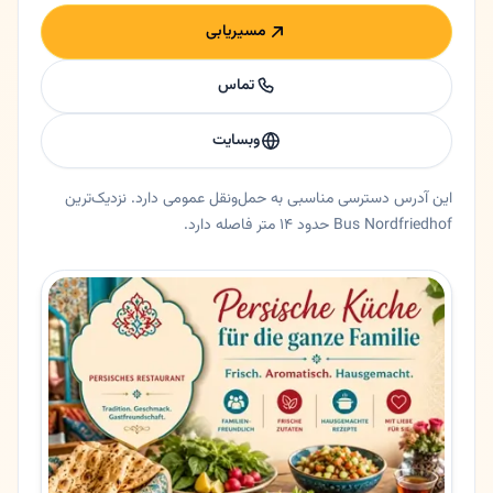
مسیریابی
تماس
وبسایت
این آدرس دسترسی مناسبی به حمل‌ونقل عمومی دارد. نزدیک‌ترین
Bus Nordfriedhof حدود ۱۴ متر فاصله دارد.
خلاصه اعتماد و اطلاعات اصلی شیراز
رستوران شیراز در دوسلدورف، نورد راین وستفالن. تالار رستوران شیراز | تجلی شکوه و هنر آشپزی ایرانی در دوس
ایالت
نورد راین وستفالن
شهر
دوسلدورف
آدرس
Meineckestraße 52B
کد پستی
40474