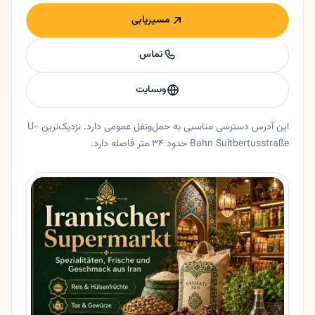
مسیریابی
تماس
وبسایت
این آدرس دسترسی مناسبی به حمل‌ونقل عمومی دارد. نزدیک‌ترین U-
Bahn Suitbertusstraße حدود ۳۴ متر فاصله دارد.
خلاصه اعتماد و اطلاعات اصلی فرش
سوپرمارکت فرش در دوسلدورف، نورد راین وستفالن. سوپرمارکت فرش | مرکز تازگی و تنوع خوراکی‌های ایرانی در
ایالت
نورد راین وستفالن
شهر
دوسلدورف
آدرس
Suitbertusstraße 90
کد پستی
40223