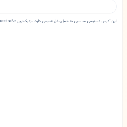
این آدرس دسترسی مناسبی به حمل‌ونقل عمومی دارد. نزدیک‌ترین Bus Gervinusstraße حدود ۱۹ متر فاصله دارد.
خلاصه اعتماد و اطلاعات اصلی دکتر ملودی اوروم فاضل
پزشک عمومی دکتر ملودی اوروم فاضل در اسن، نورد راین وستفالن. 🇮🇷 دکتر ملودی اوروم فاضل | پزشک عمومی و متخصص داخلی در اسن 🟡 خلاصه کوتاه دکتر ملودی اوروم فاضل پزشک عمومی و متخصص داخلی در شهر اسن است و خدمات کامل پزشکی را در زمینه پیشگیری، تشخیص و درم
ایالت
نورد راین وستفالن
شهر
اسن
آدرس
Frohnhauser Str. 254
کد پستی
45144
تلفن
0201761215
زبان ها
آلمانی، فارسی
امتیاز