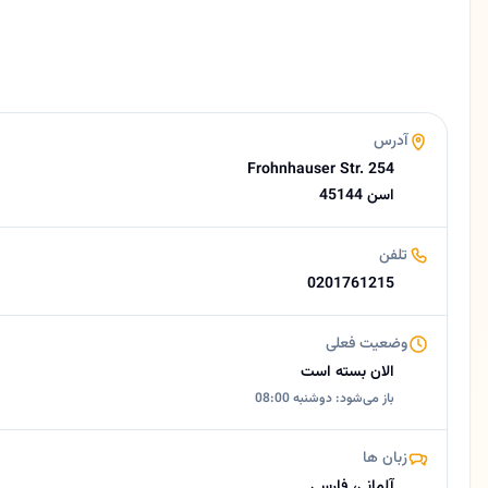
4.5 (22 نظر از Google)
ساعات کاری امروز
بسته است
درباره ملودی اوروم فاضل
🇮🇷 دکتر ملودی اوروم فاضل | پزشک عمومی و متخصص داخلی در اسن 🟡 خلاصه کوتاه دکتر ملودی اوروم فاضل پزشک عمومی و متخصص داخلی در شهر اسن است و خدمات کامل پزشکی را در زمینه پیشگیری، تشخیص و درمان بیماری‌های حاد و مزمن ارائه می‌دهد. معرفی دکتر ملودی اوروم فاضل با رویکردی علمی و انسان‌محور، مراقبت‌های پزشکی جامع را …
آدرس
Frohnhauser Str. 254
45144 اسن
تلفن
0201761215
وضعیت فعلی
الان بسته است
باز می‌شود: دوشنبه 08:00
زبان ها
آلمانی، فارسی