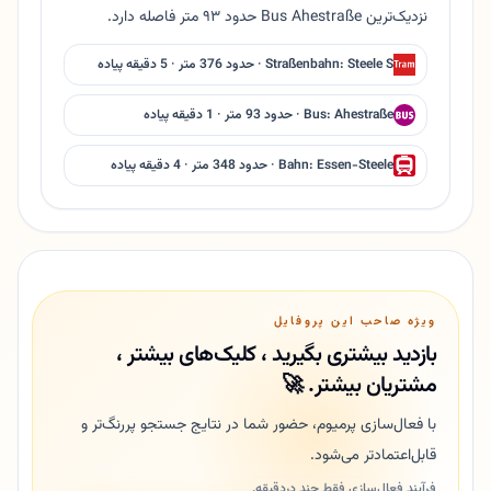
نزدیک‌ترین Bus Ahestraße حدود ۹۳ متر فاصله دارد.
Straßenbahn: Steele S · حدود 376 متر · 5 دقیقه پیاده
Bus: Ahestraße · حدود 93 متر · 1 دقیقه پیاده
Bahn: Essen-Steele · حدود 348 متر · 4 دقیقه پیاده
ویژه صاحب این پروفایل
بازدید بیشتری بگیرید ، کلیک‌های بیشتر ،
مشتریان بیشتر. 🚀
با فعال‌سازی پرمیوم، حضور شما در نتایج جستجو پررنگ‌تر و
قابل‌اعتمادتر می‌شود.
فرآیند فعال‌سازی فقط چند دردقیقه.