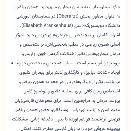
بالای بیمارستانی، به درمان بیماران می‌پردازد. همون ریاضی
به عنوان معاون بخش (Oberarzt) در بیمارستان آموزشی
دانشگاه دویسبورگ-اسن (Elisabeth Krankenhaus)،
اشراف کاملی بر پیچیده‌ترین جراحی‌های عروقی دارد. تمرکز
اصلی همون ریاضی در مطب شخصی‌اش، بر تشخیص و
درمان بیماری‌هایی نظیر اختلالات گردش خون، واریس،
ترومبوز و آنوریسم است. ایشان همچنین متخصص در زمینه
ایجاد «شانت دیالیز» و کارگذاری کاتتر برای بیماران کلیوی
می‌باشد. یکی از ویژگی‌های بارز مراجعه به همون ریاضی،
اختصاص زمان کافی برای معاینه دقیق و توضیح کامل
پروسه درمان به مراجعین است. برای هموطنان فارسی‌زبان
مقیم اسن و ایالت نوردراین-وستفالن، حضور همون ریاضی
فرصتی ارزشمند فراهم آورده تا بدون دغدغه زبانی، مشکلات
پیچیده عروقی خود را به زبان فارسی مطرح کنند. امکان