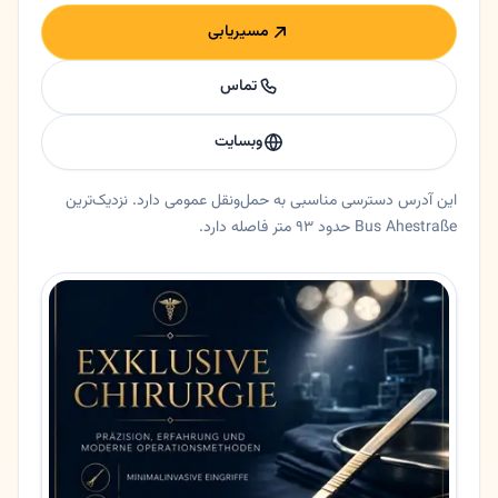
مسیریابی
تماس
وبسایت
این آدرس دسترسی مناسبی به حمل‌ونقل عمومی دارد. نزدیک‌ترین
Bus Ahestraße حدود ۹۳ متر فاصله دارد.
خلاصه اعتماد و اطلاعات اصلی دکتر همون ریاضی
جراح دکتر همون ریاضی در اسن، نورد راین وستفالن. همون ریاضی | متخصص جراحی عروق و فوق تخصص عروق در اسن (Essen) 🟡 خلاصه کوتاه دکتر همو
ایالت
نورد راین وستفالن
شهر
اسن
آدرس
Kaiser-Wilhelm-Platz 6
کد پستی
45276