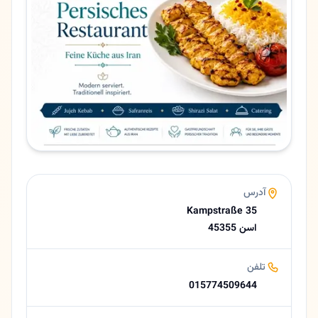
Kampstraße 35
کد پستی
45355
تلفن
015774509644
زبان ها
آلمانی، فارسی
پرداخت
کارت بانکی
مسترکارت
ویزا کارت
آدرس
پول نقد
Kampstraße 35
وبسایت
45355 اسن
https://teheran-essen.de
ایمیل
تلفن
info@teheran-essen.de
015774509644
امتیاز
4.0 (22 نظر از Google)