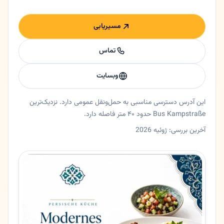
مسیریابی
تماس
وبسایت
این آدرس دسترسی مناسبی به حمل‌ونقل عمومی دارد. نزدیک‌ترین
Bus Kampstraße حدود ۴۰ متر فاصله دارد.
آخرین بررسی: ژوئیه 2026
خلاصه اعتماد و اطلاعات اصلی تهران
رستوران تهران در اسن، نورد راین وستفالن. رستوران ایرانی در اسن | تهران خلاصه کوتاه 🍽️ رستوران ایرانی در اسن 📍 آدرس: 55 Essen
ایالت
نورد راین وستفالن
شهر
اسن
آدرس