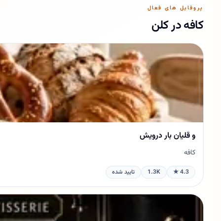
پروفایل های فعال
کافه در کلن
و قلیان بار درویش
کافه
4.3 ★
1.3K
تایید شده