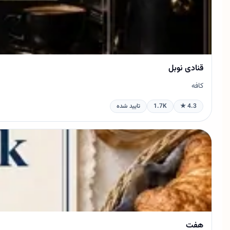
قنادی نوبل
کافه
4.3 ★
1.7K
تایید شده
هفت