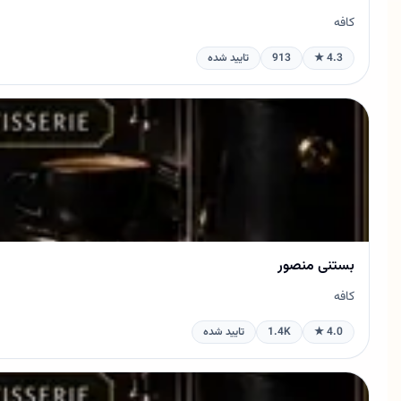
کافه
4.3 ★
913
تایید شده
بستنی منصور
کافه
4.0 ★
1.4K
تایید شده