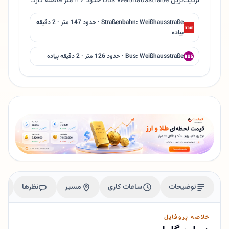
نزدیک‌ترین Bus Weißhausstraße حدود ۱۲۶ متر فاصله دارد.
Straßenbahn: Weißhausstraße · حدود 147 متر · 2 دقیقه
پیاده
Bus: Weißhausstraße · حدود 126 متر · 2 دقیقه پیاده
توضیحات
ساعات کاری
مسیر
نظرها
خلاصه پروفایل