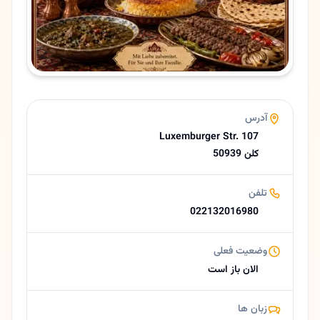
زبان ها
آلمانی، فارسی
امتیاز
4.3 (16 نظر از Google)
ساعات کاری امروز
12:00–22:00
درباره گلپا
آدرس
🇮🇷 رستوران گلپا (حافظ سابق) - طعم اصیل ایران در قلب شهر کلن 🇩🇪 🟡 خلاصه کوتاه رستوران گلپا (با نام پیشین حافظ) یکی از محبوب‌ترین رستوران‌های ایرانی در کلن است که با غذاهای اصیل و فضایی گرم، یادآور مهمان‌نوازی ایرانی است. از کباب‌های خوش‌طعم گرفته تا خورشت‌های سنتی و دسرهای خانگی، همه چیز با عشق و کیفیت بالا تهیه …
Luxemburger Str. 107
50939 کلن
تلفن
022132016980
وضعیت فعلی
الان باز است
زبان ها