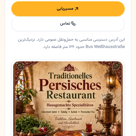
مسیریابی
تماس
این آدرس دسترسی مناسبی به حمل‌ونقل عمومی دارد. نزدیک‌ترین
Bus Weißhausstraße حدود ۱۲۶ متر فاصله دارد.
خلاصه اعتماد و اطلاعات اصلی گلپا
رستوران گلپا در کلن، نورد راین وستفالن. 🇮🇷 رستوران گلپا (حافظ سابق) - طعم اصیل ایران در قلب شهر کلن 🇩🇪 🟡 خلاصه کوتاه رستوران گلپا (با نام پیشین حافظ) یکی از محبوب‌ترین رستوران‌های ایرانی در کلن است که با غذاهای اصیل و فضایی گرم،
ایالت
نورد راین وستفالن
شهر
کلن
آدرس
Luxemburger Str. 107
کد پستی
50939
تلفن
022132016980