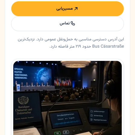
مسیریابی
تماس
این آدرس دسترسی مناسبی به حمل‌ونقل عمومی دارد. نزدیک‌ترین
Bus Cäsarstraße حدود ۲۱۹ متر فاصله دارد.
خلاصه اعتماد و اطلاعات اصلی داوود خدابخش
مترجم رسمی داوود خدابخش در کلن، نورد راین وستفالن. داوود خدابخش کلن | مترجم رسمی، سوگندخورده و دارای دیپلم دولتی (odabakhsh
ایالت
نورد راین وستفالن
شهر
کلن
آدرس
Annastr. 53
کد پستی
50968
تلفن
022142314512