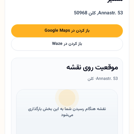
Annastr. 53
,
50968 کلن
باز کردن در Google Maps
باز کردن در Waze
موقعیت روی نقشه
Annastr. 53
· کلن
نقشه هنگام رسیدن شما به این بخش بارگذاری
می‌شود