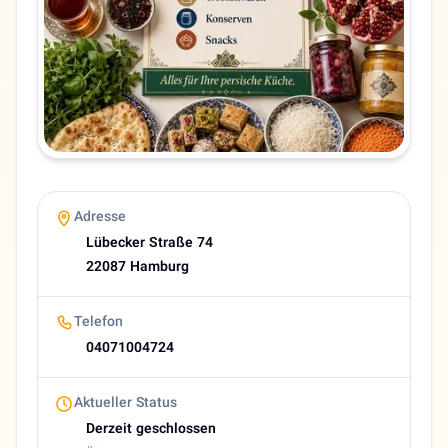
Telefon
04071004724
Sprachen
Deutsch, Persisch
Bewertung
4,2 (15 Google reviews)
Heutige Öffnungszeiten
Geschlossen
About Ahmadian
Adresse
🇩🇪 Supermarkt Ahmadian - Ihr persischer Lebensmittelmar
Lübecker Straße 74
22087 Hamburg
Telefon
04071004724
Aktueller Status
Derzeit geschlossen