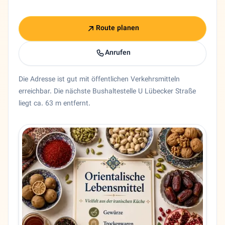
Route planen
Anrufen
Die Adresse ist gut mit öffentlichen Verkehrsmitteln
erreichbar. Die nächste Bushaltestelle U Lübecker Straße
liegt ca. 63 m entfernt.
Entity trust and primary details for Ahmadian
Supermarkt Ahmadian in Hamburg, Hamburg. 🇩🇪 Supermar
Bundesland
Hamburg
Stadt
Hamburg
Adresse
Lübecker Straße 74
PLZ
22087