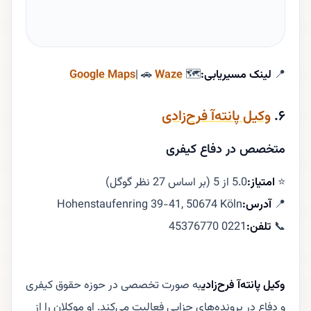
📍
لینک مسیریابی:
🗺
Waze
| 🚗
Google Maps
۶.
وکیل پانته‌آ فرح‌زادی
متخصص در دفاع کیفری
⭐
امتیاز:
5.0 از 5 (بر اساس 27 نظر گوگل)
📍
آدرس:
Hohenstaufenring 39-41, 50674 Köln
📞
تلفن:
0221 45376770
وکیل پانته‌آ فرح‌زادی
به صورت تخصصی در حوزه حقوق کیفری
و دفاع در پرونده‌های جزایی فعالیت می‌کند. او موکلان را از