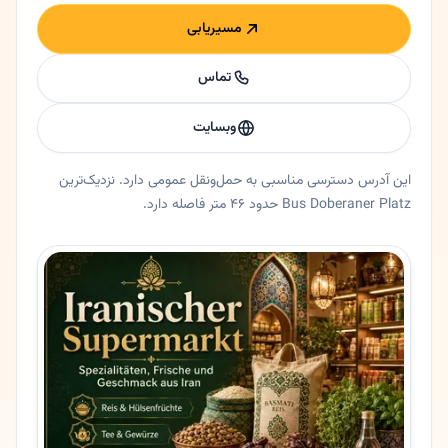
مسیریابی
تماس
وبسایت
این آدرس دسترسی مناسبی به حمل‌ونقل عمومی دارد. نزدیک‌ترین
Bus Doberaner Platz حدود ۴۶ متر فاصله دارد.
خلاصه اعتماد و اطلاعات اصلی ایمان مارکت
سوپرمارکت ایمان مارکت در روستوک، مکلنبورگ فورپومرن. سوپرمارکت 
ایالت
مکلنبورگ فورپومرن
شهر
روستوک
آدرس
Wismarsche Straße 62
کد پستی
18057