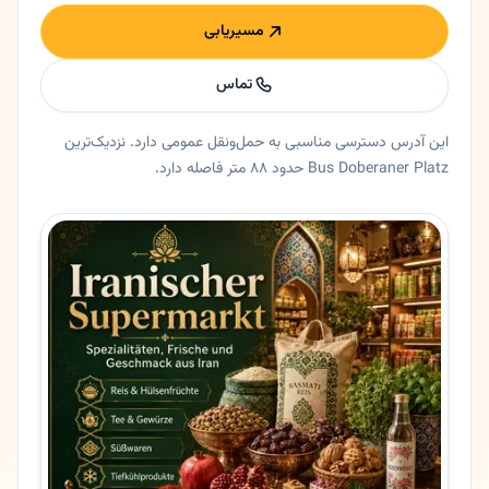
مسیریابی
تماس
این آدرس دسترسی مناسبی به حمل‌ونقل عمومی دارد. نزدیک‌ترین
Bus Doberaner Platz حدود ۸۸ متر فاصله دارد.
خلاصه اعتماد و اطلاعات اصلی شهریار
سوپرمارکت شهریار در روستوک، مکلنبورگ فورپومرن. سوپرمارکت شهری
ایالت
مکلنبورگ فورپومرن
شهر
روستوک
آدرس
Barnstorfer Weg 45
کد پستی
18057
تلفن
017661816284