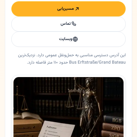
مسیریابی
تماس
وبسایت
این آدرس دسترسی مناسبی به حمل‌ونقل عمومی دارد. نزدیک‌ترین
Bus Erftstraße/Grand Bateau حدود ۱۱۰ متر فاصله دارد.
خلاصه اعتماد و اطلاعات اصلی علیرضا منصوری
وکیل رسمی علیرضا منصوری در دوسلدورف، نورد راین وستفالن. وکیل
ایالت
نورد راین وستفالن
شهر
دوسلدورف
آدرس
Kaistraße 13
کد پستی
40221